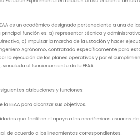
 la Estación Experimental en relación al uso eficiente de los
EEAA es un académico designado perteneciente a una de las tre
rincipal función es: a) representar técnica y administrativa
 Directivo, c) Impulsar la marcha de la Estación y hacer ejec
n Ingeniero Agrónomo, contratado específicamente para esta
por la ejecución de los planes operativos y por el cumplimie
, vinculada al funcionamiento de la EEAA.
 siguientes atribuciones y funciones:
la EEAA para alcanzar sus objetivos.
tividades que faciliten el apoyo a los académicos usuarios de 
al, de acuerdo a los lineamientos correspondientes.