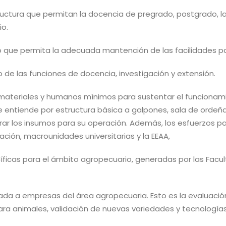
tructura que permitan la docencia de pregrado, postgrado, la
io.
que permita la adecuada mantención de las facilidades para 
 de las funciones de docencia, investigación y extensión.
 materiales y humanos mínimos para sustentar el funcionami
e entiende por estructura básica a galpones, sala de ordeña,
erar los insumos para su operación. Además, los esfuerzos p
ción, macrounidades universitarias y la EEAA,
ficas para el ámbito agropecuario, generadas por las Facul
licada a empresas del área agropecuaria. Esto es la evaluac
ra animales, validación de nuevas variedades y tecnologías