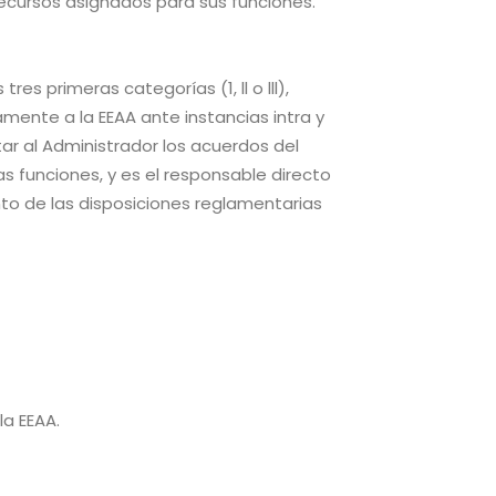
 recursos asignados para sus funciones.
s primeras categorías (1, ll o lll),
mente a la EEAA ante instancias intra y
utar al Administrador los acuerdos del
s funciones, y es el responsable directo
nto de las disposiciones reglamentarias
la EEAA.